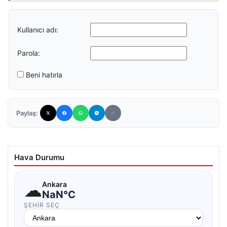
Kullanıcı adı:
Parola:
Beni hatırla
Paylaş:
Hava Durumu
☁
Ankara
NaN°C
ŞEHIR SEÇ