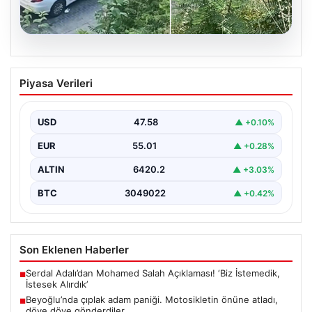
05.08.2026
Beyoğlu’nda çıplak adam paniği.
Piyasa Verileri
Motosikletin önüne atladı, döve döve
gönderdiler
USD
47.58
▲ +0.10%
{"title": "Beyoğlu'nda Çıplak Adamın Panik Yaratan
Hareketleri ve Sonrası", "content": "Beyoğlu ilçesinde
EUR
55.01
▲ +0.28%
yaşanan olay,…
ALTIN
6420.2
▲ +3.03%
BTC
3049022
▲ +0.42%
Son Eklenen Haberler
Serdal Adalı’dan Mohamed Salah Açıklaması! ‘Biz İstemedik,
■
İstesek Alırdık’
Beyoğlu’nda çıplak adam paniği. Motosikletin önüne atladı,
■
döve döve gönderdiler