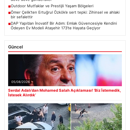
Outdoor Mutfaklar ve Prestijli Yaşam Bölgeleri
■
Ömer Çelik’ten Ertuğrul Özkök’e sert tepki: Zihinsel ve ahlaki
■
bir sefalettir
DAP Yapı’dan İnovatif Bir Adım: Emlak Güvencesiyle Kendini
■
Ödeyen Ev Modeli Ataşehir 173’te Hayata Geçiyor
Güncel
05/08/2026
Serdal Adalı’dan Mohamed Salah Açıklaması! ‘Biz İstemedik,
İstesek Alırdık’