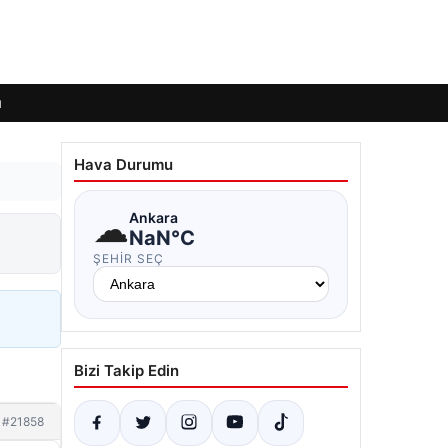
ı
Hava Durumu
☁
Ankara
NaN°C
ŞEHIR SEÇ
Bizi Takip Edin
#21858