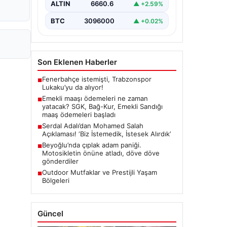
ALTIN
6660.6
▲ +2.59%
BTC
3096000
▲ +0.02%
Son Eklenen Haberler
Fenerbahçe istemişti, Trabzonspor
■
Lukaku’yu da alıyor!
Emekli maaşı ödemeleri ne zaman
■
yatacak? SGK, Bağ-Kur, Emekli Sandığı
maaş ödemeleri başladı
Serdal Adalı’dan Mohamed Salah
■
Açıklaması! ‘Biz İstemedik, İstesek Alırdık’
Beyoğlu’nda çıplak adam paniği.
■
Motosikletin önüne atladı, döve döve
gönderdiler
Outdoor Mutfaklar ve Prestijli Yaşam
■
Bölgeleri
Güncel