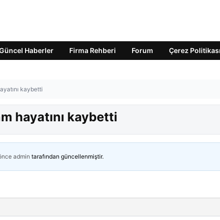
Güncel Haberler
Firma Rehberi
Forum
Çerez Politikas
hayatını kaybetti
am hayatını kaybetti
 önce
admin
tarafından güncellenmiştir.