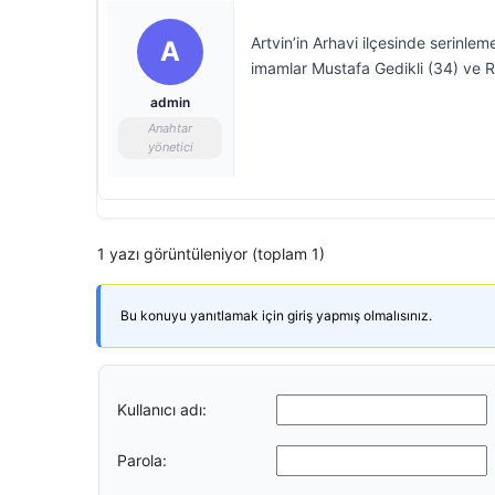
Artvin’in Arhavi ilçesinde serinlem
A
imamlar Mustafa Gedikli (34) ve Rü
admin
Anahtar
yönetici
1 yazı görüntüleniyor (toplam 1)
Bu konuyu yanıtlamak için giriş yapmış olmalısınız.
Kullanıcı adı:
Parola: