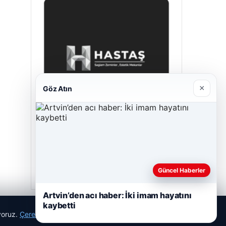
×
Göz Atın
Prenses Night Club
29/04/2026
Güncel Haberler
Artvin’den acı haber: İki imam hayatını
kaybetti
ıyoruz.
Çerez Politikamız
Reddet
Kabul Et