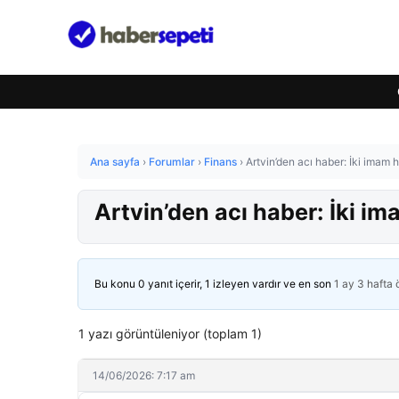
Ana sayfa
›
Forumlar
›
Finans
›
Artvin’den acı haber: İki imam 
Artvin’den acı haber: İki im
Bu konu 0 yanıt içerir, 1 izleyen vardır ve en son
1 ay 3 hafta
1 yazı görüntüleniyor (toplam 1)
14/06/2026: 7:17 am