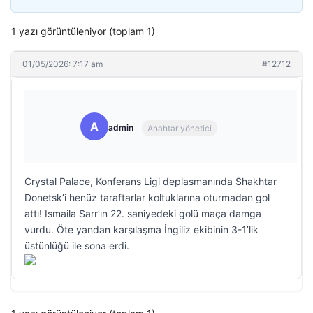
1 yazı görüntüleniyor (toplam 1)
01/05/2026: 7:17 am
#12712
A
admin
Anahtar yönetici
Crystal Palace, Konferans Ligi deplasmanında Shakhtar
Donetsk’i henüz taraftarlar koltuklarına oturmadan gol
attı! Ismaila Sarr’ın 22. saniyedeki golü maça damga
vurdu. Öte yandan karşılaşma İngiliz ekibinin 3-1’lik
üstünlüğü ile sona erdi.