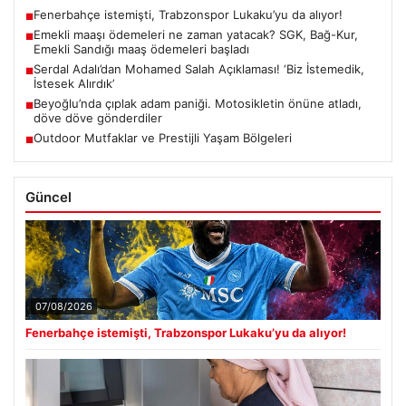
Fenerbahçe istemişti, Trabzonspor Lukaku’yu da alıyor!
■
Emekli maaşı ödemeleri ne zaman yatacak? SGK, Bağ-Kur,
■
Emekli Sandığı maaş ödemeleri başladı
Serdal Adalı’dan Mohamed Salah Açıklaması! ‘Biz İstemedik,
■
İstesek Alırdık’
Beyoğlu’nda çıplak adam paniği. Motosikletin önüne atladı,
■
döve döve gönderdiler
Outdoor Mutfaklar ve Prestijli Yaşam Bölgeleri
■
Güncel
07/08/2026
Fenerbahçe istemişti, Trabzonspor Lukaku’yu da alıyor!