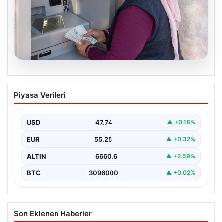
06.08.2026
Emekli maaşı ödemeleri ne zaman
Piyasa Verileri
yatacak? SGK, Bağ-Kur, Emekli Sandığı
maaş ödemeleri başladı
USD
47.74
▲ +0.18%
EUR
55.25
▲ +0.32%
ALTIN
6660.6
▲ +2.59%
BTC
3096000
▲ +0.02%
Son Eklenen Haberler