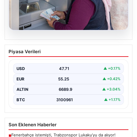
06.08.2026
Emekli maaşı ödemeleri ne zaman
Piyasa Verileri
yatacak? SGK, Bağ-Kur, Emekli Sandığı
maaş ödemeleri başladı
USD
47.71
▲ +0.17%
EUR
55.25
▲ +0.42%
ALTIN
6689.9
▲ +3.04%
BTC
3100961
▲ +1.17%
Son Eklenen Haberler
Fenerbahçe istemişti, Trabzonspor Lukaku’yu da alıyor!
■