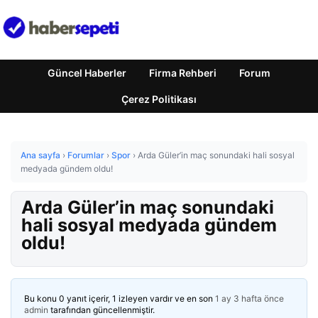
Güncel Haberler
Firma Rehberi
Forum
Çerez Politikası
Ana sayfa
›
Forumlar
›
Spor
›
Arda Güler’in maç sonundaki hali sosyal
medyada gündem oldu!
Arda Güler’in maç sonundaki
hali sosyal medyada gündem
oldu!
Bu konu 0 yanıt içerir, 1 izleyen vardır ve en son
1 ay 3 hafta önce
admin
tarafından güncellenmiştir.