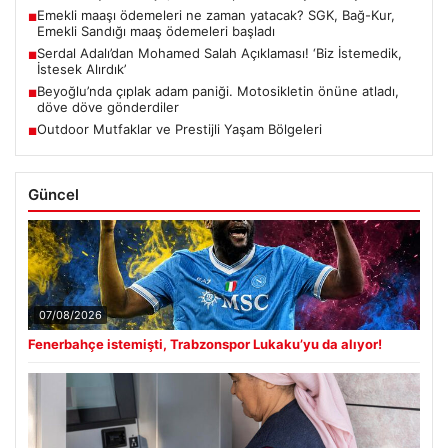
Emekli maaşı ödemeleri ne zaman yatacak? SGK, Bağ-Kur,
■
Emekli Sandığı maaş ödemeleri başladı
Serdal Adalı’dan Mohamed Salah Açıklaması! ‘Biz İstemedik,
■
İstesek Alırdık’
Beyoğlu’nda çıplak adam paniği. Motosikletin önüne atladı,
■
döve döve gönderdiler
Outdoor Mutfaklar ve Prestijli Yaşam Bölgeleri
■
Güncel
07/08/2026
Fenerbahçe istemişti, Trabzonspor Lukaku’yu da alıyor!