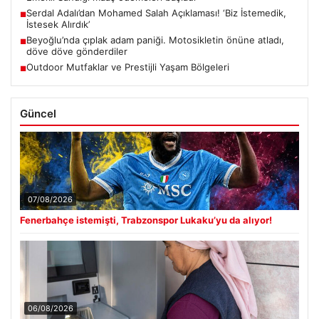
Serdal Adalı’dan Mohamed Salah Açıklaması! ‘Biz İstemedik,
■
İstesek Alırdık’
Beyoğlu’nda çıplak adam paniği. Motosikletin önüne atladı,
■
döve döve gönderdiler
Outdoor Mutfaklar ve Prestijli Yaşam Bölgeleri
■
Güncel
07/08/2026
Fenerbahçe istemişti, Trabzonspor Lukaku’yu da alıyor!
06/08/2026