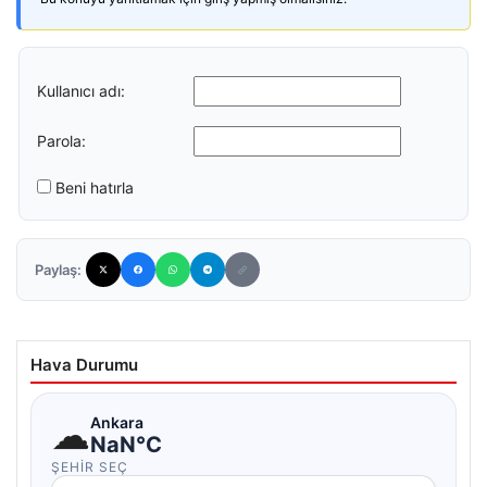
Kullanıcı adı:
Parola:
Beni hatırla
Paylaş:
Hava Durumu
☁
Ankara
NaN°C
ŞEHIR SEÇ