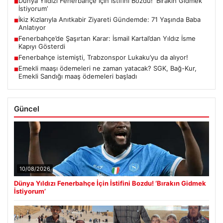
Dünya Yıldızı Fenerbahçe İçin İstifini Bozdu! ‘Bırakın Gidmek
■
İstiyorum’
İkiz Kızlarıyla Anıtkabir Ziyareti Gündemde: 71 Yaşında Baba
■
Anlatıyor
Fenerbahçe’de Şaşırtan Karar: İsmail Kartal’dan Yıldız İsme
■
Kapıyı Gösterdi
Fenerbahçe istemişti, Trabzonspor Lukaku’yu da alıyor!
■
Emekli maaşı ödemeleri ne zaman yatacak? SGK, Bağ-Kur,
■
Emekli Sandığı maaş ödemeleri başladı
Güncel
10/08/2026
Dünya Yıldızı Fenerbahçe İçin İstifini Bozdu! ‘Bırakın Gidmek
İstiyorum’