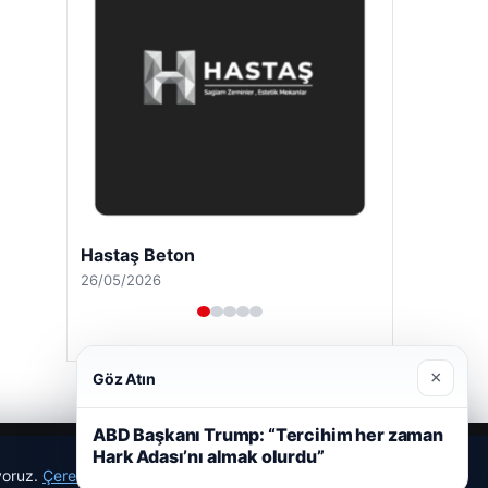
Hastaş Beton
26/05/2026
×
Göz Atın
ABD Başkanı Trump: “Tercihim her zaman
Hark Adası’nı almak olurdu”
ıyoruz.
Çerez Politikamız
Reddet
Kabul Et