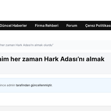
Güncel Haberler
Firma Rehberi
Forum
Çerez Politikas
her zaman Hark Adası’nı almak olurdu”
him her zaman Hark Adası’nı almak
 önce
admin
tarafından güncellenmiştir.