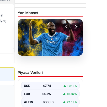
Yan Manşet
ın
iyor,
07.08.2026
Fenerbahçe istemişti,
Piyasa Verileri
Trabzonspor Lukaku’yu da
alıyor!
USD
47.74
▲ +0.18%
EUR
55.25
▲ +0.32%
ALTIN
6660.6
▲ +2.59%