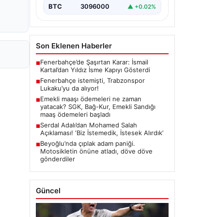
BTC
3096000
▲ +0.02%
Son Eklenen Haberler
Fenerbahçe’de Şaşırtan Karar: İsmail
■
Kartal’dan Yıldız İsme Kapıyı Gösterdi
Fenerbahçe istemişti, Trabzonspor
■
Lukaku’yu da alıyor!
Emekli maaşı ödemeleri ne zaman
■
yatacak? SGK, Bağ-Kur, Emekli Sandığı
maaş ödemeleri başladı
Serdal Adalı’dan Mohamed Salah
■
Açıklaması! ‘Biz İstemedik, İstesek Alırdık’
Beyoğlu’nda çıplak adam paniği.
■
Motosikletin önüne atladı, döve döve
gönderdiler
Güncel