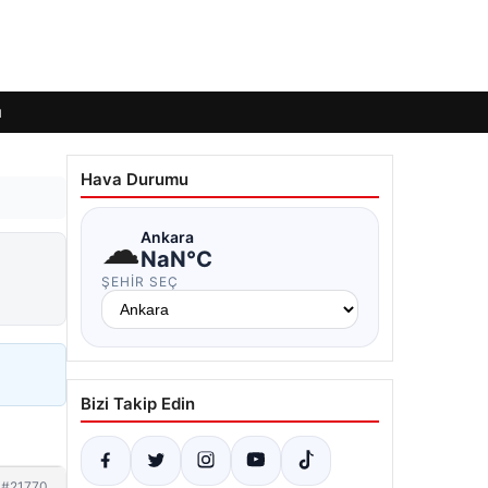
ı
Hava Durumu
☁
Ankara
NaN°C
ŞEHIR SEÇ
Bizi Takip Edin
#21770