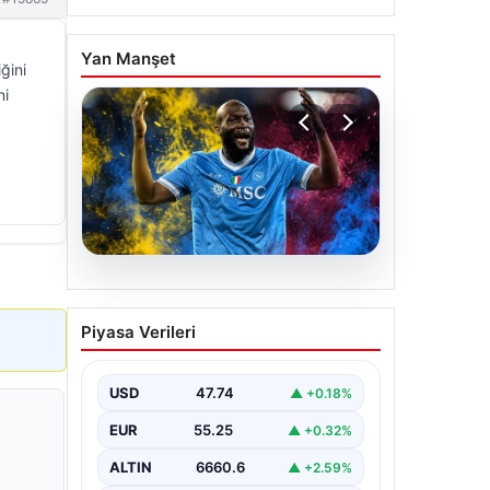
Yan Manşet
ğini
ni
07.08.2026
Fenerbahçe istemişti,
Piyasa Verileri
Trabzonspor Lukaku’yu da
alıyor!
USD
47.74
▲ +0.18%
EUR
55.25
▲ +0.32%
ALTIN
6660.6
▲ +2.59%