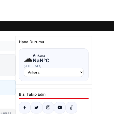
ı
Hava Durumu
☁
Ankara
NaN°C
ŞEHIR SEÇ
Bizi Takip Edin
#15865