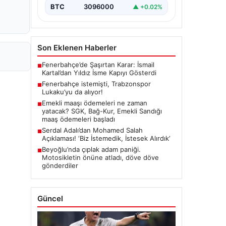
BTC
3096000
▲ +0.02%
Son Eklenen Haberler
Fenerbahçe’de Şaşırtan Karar: İsmail
■
Kartal’dan Yıldız İsme Kapıyı Gösterdi
Fenerbahçe istemişti, Trabzonspor
■
Lukaku’yu da alıyor!
Emekli maaşı ödemeleri ne zaman
■
yatacak? SGK, Bağ-Kur, Emekli Sandığı
maaş ödemeleri başladı
Serdal Adalı’dan Mohamed Salah
■
Açıklaması! ‘Biz İstemedik, İstesek Alırdık’
Beyoğlu’nda çıplak adam paniği.
■
Motosikletin önüne atladı, döve döve
gönderdiler
Güncel