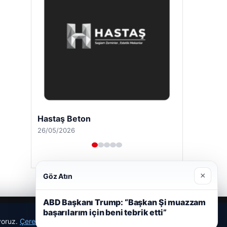
Hastaş Beton
26/05/2026
×
Göz Atın
ABD Başkanı Trump: “Başkan Şi muazzam
başarılarım için beni tebrik etti”
ıyoruz.
Çerez Politikamız
Reddet
Kabul Et