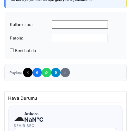
Kullanıcı adı:
Parola:
Beni hatırla
Paylaş:
Hava Durumu
☁
Ankara
NaN°C
ŞEHIR SEÇ