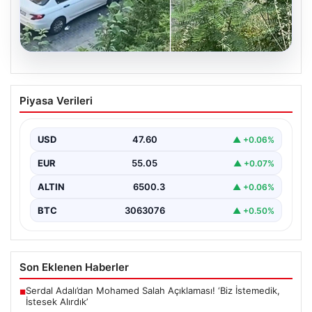
05.08.2026
Beyoğlu’nda çıplak adam paniği.
Piyasa Verileri
Motosikletin önüne atladı, döve döve
gönderdiler
USD
47.60
▲ +0.06%
{"title": "Beyoğlu'nda Çıplak Adamın Panik Yaratan
Hareketleri ve Sonrası", "content": "Beyoğlu ilçesinde
EUR
55.05
▲ +0.07%
yaşanan olay,…
ALTIN
6500.3
▲ +0.06%
BTC
3063076
▲ +0.50%
Son Eklenen Haberler
Serdal Adalı’dan Mohamed Salah Açıklaması! ‘Biz İstemedik,
■
İstesek Alırdık’