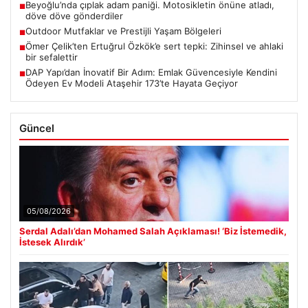
Beyoğlu’nda çıplak adam paniği. Motosikletin önüne atladı,
■
döve döve gönderdiler
Outdoor Mutfaklar ve Prestijli Yaşam Bölgeleri
■
Ömer Çelik’ten Ertuğrul Özkök’e sert tepki: Zihinsel ve ahlaki
■
bir sefalettir
DAP Yapı’dan İnovatif Bir Adım: Emlak Güvencesiyle Kendini
■
Ödeyen Ev Modeli Ataşehir 173’te Hayata Geçiyor
Güncel
05/08/2026
Serdal Adalı’dan Mohamed Salah Açıklaması! ‘Biz İstemedik,
İstesek Alırdık’