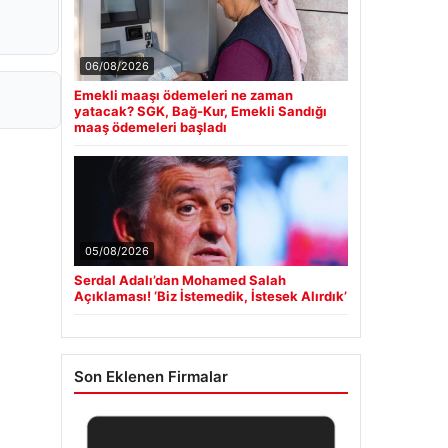
06/08/2026
Emekli maaşı ödemeleri ne zaman
yatacak? SGK, Bağ-Kur, Emekli Sandığı
maaş ödemeleri başladı
05/08/2026
Serdal Adalı’dan Mohamed Salah
Açıklaması! ‘Biz İstemedik, İstesek Alırdık’
Son Eklenen Firmalar