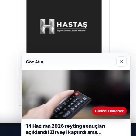
×
Göz Atın
Prenses Night Club
29/04/2026
Güncel Haberler
14 Haziran 2026 reyting sonuçları
açıklandı! Zirveyi kaptırdı ama…