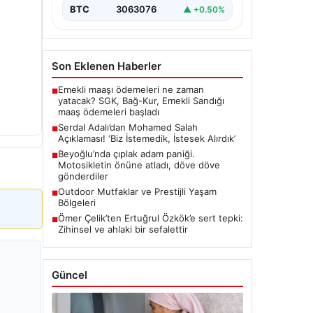
BTC
3063076
▲ +0.50%
Son Eklenen Haberler
Emekli maaşı ödemeleri ne zaman
■
yatacak? SGK, Bağ-Kur, Emekli Sandığı
maaş ödemeleri başladı
Serdal Adalı’dan Mohamed Salah
■
Açıklaması! ‘Biz İstemedik, İstesek Alırdık’
Beyoğlu’nda çıplak adam paniği.
■
Motosikletin önüne atladı, döve döve
gönderdiler
Outdoor Mutfaklar ve Prestijli Yaşam
■
Bölgeleri
Ömer Çelik’ten Ertuğrul Özkök’e sert tepki:
■
Zihinsel ve ahlaki bir sefalettir
Güncel