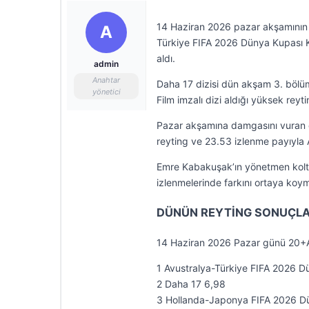
14 Haziran 2026 pazar akşamının gü
A
Türkiye FIFA 2026 Dünya Kupası Kar
aldı.
admin
Anahtar
Daha 17 dizisi dün akşam 3. bölümüy
yönetici
Film imzalı dizi aldığı yüksek reyti
Pazar akşamına damgasını vuran di
reyting ve 23.53 izlenme payıyla 
Emre Kabakuşak’ın yönetmen koltu
izlenmelerinde farkını ortaya koy
DÜNÜN REYTİNG SONUÇLA
14 Haziran 2026 Pazar günü 20+AB
1 Avustralya-Türkiye FIFA 2026 D
2 Daha 17 6,98
3 Hollanda-Japonya FIFA 2026 Dü