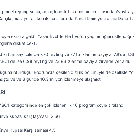
ncel reyting sonuçları açıklandı. Listenin birinci sırasında Avustral
şılaşması yer alırken ikinci sırasında Kanal D’nin yeni dizisi Daha 17
le ekrana geldi. Yaşar İrvül ile Efe İrvül’ün yapımcılığını üstlendiği 
nglerle dikkat çekti.
zi tüm seyircilerde 7.70 reyting ve 27.15 izlenme payıyla, AB’de 6.3
ABC1’de ise 6.98 reyting ve 23.83 izlenme payıyla zirvede yer aldı.
ğuna oturduğu, Bodrum’da çekilen dizi ilk bölümüyle de özellikle Y
muştu ve ve 3 günde 10,3 milyon izlenmeye ulaşmıştı.
RI
C1 kategorisinde en çok izlenen ilk 10 program şöyle sıralandı:
ünya Kupası Karşılaşması 12,66
nya Kupası Karşılaşması 4,51