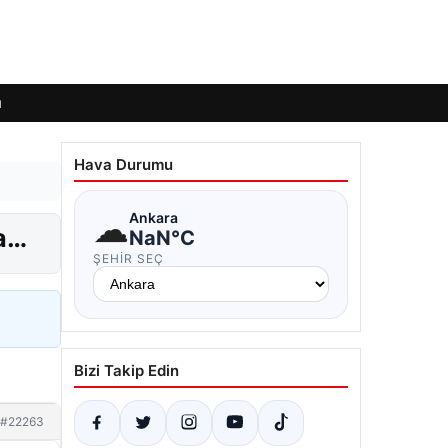
ı
Hava Durumu
☁
Ankara
ma…
NaN°C
ŞEHIR SEÇ
Bizi Takip Edin
#22263