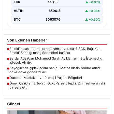
EUR
55.05
▲ +0.07%
önemli…
ALTIN
6500.3
▲ +0.06%
BTC
3063076
▲ +0.50%
Son Eklenen Haberler
Emekli maaşı ödemeleri ne zaman yatacak? SGK, Bağ-Kur,
■
Emekli Sandığı maaş ödemeleri başladı
Serdal Adalı’dan Mohamed Salah Açıklaması! ‘Biz İstemedik,
■
İstesek Alırdık’
Beyoğlu’nda çıplak adam paniği. Motosikletin önüne atladı,
■
döve döve gönderdiler
Outdoor Mutfaklar ve Prestijli Yaşam Bölgeleri
■
Ömer Çelik’ten Ertuğrul Özkök’e sert tepki: Zihinsel ve ahlaki
■
bir sefalettir
Güncel