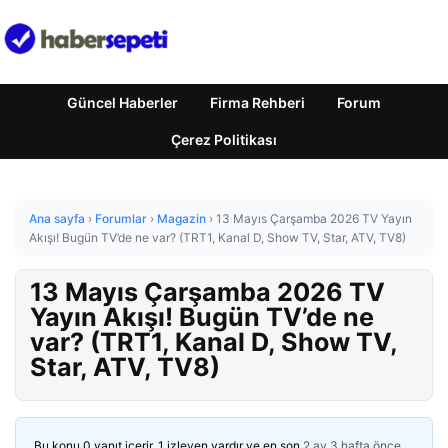
Güncel Haberler
Firma Rehberi
Forum
Çerez Politikası
Ana sayfa
›
Forumlar
›
Magazin
›
13 Mayıs Çarşamba 2026 TV Yayın
Akışı! Bugün TV’de ne var? (TRT1, Kanal D, Show TV, Star, ATV, TV8)
13 Mayıs Çarşamba 2026 TV
Yayın Akışı! Bugün TV’de ne
var? (TRT1, Kanal D, Show TV,
Star, ATV, TV8)
Bu konu 0 yanıt içerir, 1 izleyen vardır ve en son
2 ay 3 hafta önce