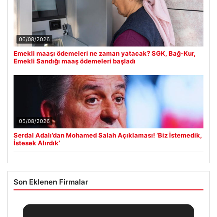
06/08/2026
Emekli maaşı ödemeleri ne zaman yatacak? SGK, Bağ-Kur,
Emekli Sandığı maaş ödemeleri başladı
05/08/2026
Serdal Adalı’dan Mohamed Salah Açıklaması! ‘Biz İstemedik,
İstesek Alırdık’
Son Eklenen Firmalar