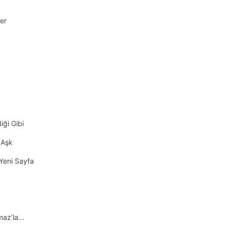
er
iği Gibi
 Aşk
Yeni Sayfa
maz’la…