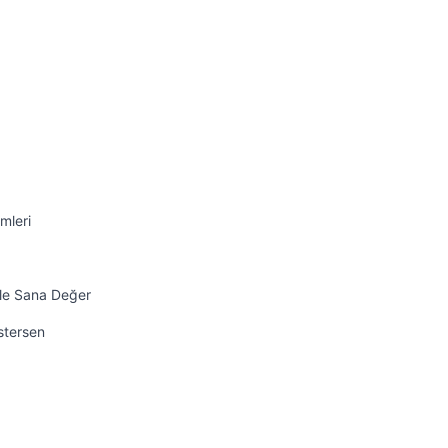
mleri
ile Sana Değer
İstersen