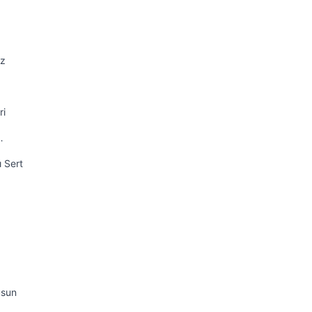
iz
ri
…
ı Sert
usun