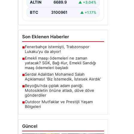
ALTIN
6689.9
▲ +3.04%
BTC
3100961
▲ +1.17%
Son Eklenen Haberler
Fenerbahçe istemişti, Trabzonspor
■
Lukaku’yu da alıyor!
Emekli maaşı ödemeleri ne zaman
■
yatacak? SGK, Bağ-Kur, Emekli Sandığı
maaş ödemeleri başladı
Serdal Adalı’dan Mohamed Salah
■
Açıklaması! ‘Biz İstemedik, İstesek Alırdık’
Beyoğlu’nda çıplak adam paniği.
■
Motosikletin önüne atladı, döve döve
gönderdiler
Outdoor Mutfaklar ve Prestijli Yaşam
■
Bölgeleri
Güncel