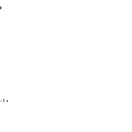
ek
a
atta