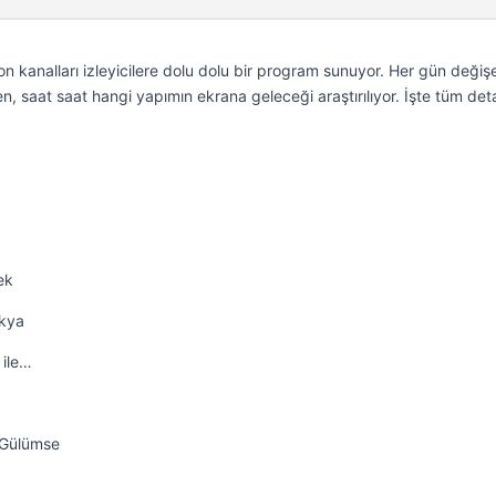
n kanalları izleyicilere dolu dolu bir program sunuyor. Her gün değiş
n, saat saat hangi yapımın ekrana geleceği araştırılıyor. İşte tüm de
ek
ekya
 ile…
a Gülümse