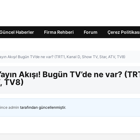
Güncel Haberler
Firma Rehberi
Forum
Çerez Politikas
ın Akışı! Bugün TV’de ne var? (TRT1, Kanal D, Show TV, Star, ATV, TV8)
yın Akışı! Bugün TV’de ne var? (TR
, TV8)
 önce
admin
tarafından güncellenmiştir.