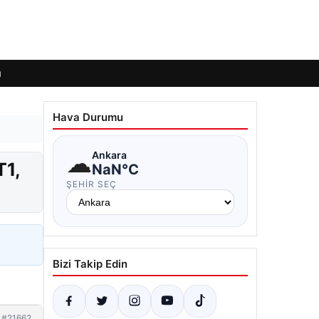
ı
Hava Durumu
☁
Ankara
T1,
NaN°C
ŞEHIR SEÇ
Bizi Takip Edin
#21662