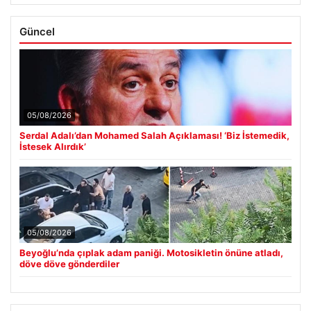
Güncel
05/08/2026
Serdal Adalı’dan Mohamed Salah Açıklaması! ‘Biz İstemedik,
İstesek Alırdık’
05/08/2026
Beyoğlu’nda çıplak adam paniği. Motosikletin önüne atladı,
döve döve gönderdiler