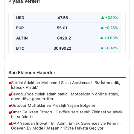
Piyasa Verileri
Motosikletin önüne atladı, döve döve
gönderdiler
USD
47.58
▲ +0.10%
{“title”: “Beyoğlu’nda Çıplak Adamın Panik Yaratan
Hareketleri ve Sonrası”, “content”: “ Beyoğlu ilçesinde
EUR
55.01
▲ +0.28%
yaşanan…
ALTIN
6420.2
▲ +3.03%
BTC
3049022
▲ +0.42%
Son Eklenen Haberler
Serdal Adalı’dan Mohamed Salah Açıklaması! ‘Biz İstemedik,
■
İstesek Alırdık’
Beyoğlu’nda çıplak adam paniği. Motosikletin önüne atladı,
■
döve döve gönderdiler
Outdoor Mutfaklar ve Prestijli Yaşam Bölgeleri
■
Ömer Çelik’ten Ertuğrul Özkök’e sert tepki: Zihinsel ve ahlaki
■
bir sefalettir
DAP Yapı’dan İnovatif Bir Adım: Emlak Güvencesiyle Kendini
■
Ödeyen Ev Modeli Ataşehir 173’te Hayata Geçiyor