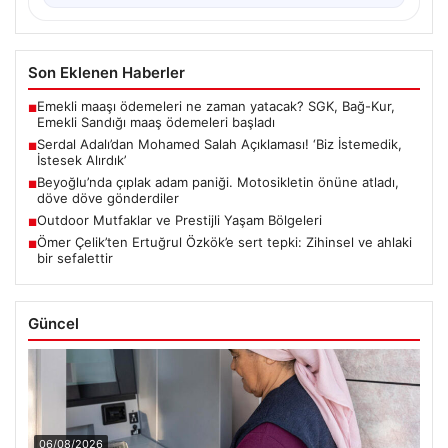
Son Eklenen Haberler
Emekli maaşı ödemeleri ne zaman yatacak? SGK, Bağ-Kur,
■
Emekli Sandığı maaş ödemeleri başladı
Serdal Adalı’dan Mohamed Salah Açıklaması! ‘Biz İstemedik,
■
İstesek Alırdık’
Beyoğlu’nda çıplak adam paniği. Motosikletin önüne atladı,
■
döve döve gönderdiler
Outdoor Mutfaklar ve Prestijli Yaşam Bölgeleri
■
Ömer Çelik’ten Ertuğrul Özkök’e sert tepki: Zihinsel ve ahlaki
■
bir sefalettir
Güncel
06/08/2026