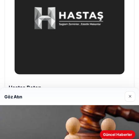
Prenses Night Club
29/04/2026
×
Göz Atın
Web sitemizi nasıl kullandığınızı daha iyi anlayabilmek,
Güncel Haberler