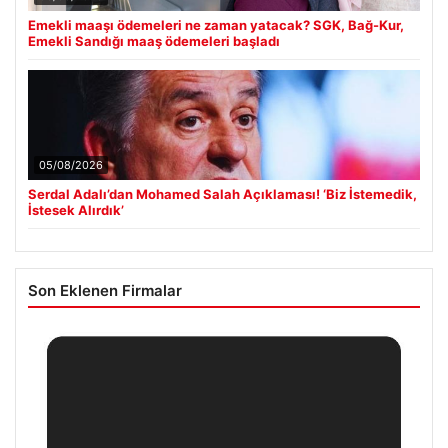
Emekli maaşı ödemeleri ne zaman yatacak? SGK, Bağ-Kur,
Emekli Sandığı maaş ödemeleri başladı
05/08/2026
Serdal Adalı’dan Mohamed Salah Açıklaması! ‘Biz İstemedik,
İstesek Alırdık’
Son Eklenen Firmalar