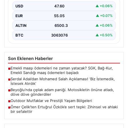
USD
47.60
▲ +0.06%
Beşiktaş Başkanı Serdal Adalı, futbol dünyasında sıkça
gündeme gelen Mohamed Salah transferiyle ilgili
EUR
55.05
▲ +0.07%
önemli…
ALTIN
6500.3
▲ +0.06%
BTC
3063076
▲ +0.50%
Son Eklenen Haberler
Emekli maaşı ödemeleri ne zaman yatacak? SGK, Bağ-Kur,
■
Emekli Sandığı maaş ödemeleri başladı
Serdal Adalı’dan Mohamed Salah Açıklaması! ‘Biz İstemedik,
■
İstesek Alırdık’
Beyoğlu’nda çıplak adam paniği. Motosikletin önüne atladı,
■
döve döve gönderdiler
Outdoor Mutfaklar ve Prestijli Yaşam Bölgeleri
■
Ömer Çelik’ten Ertuğrul Özkök’e sert tepki: Zihinsel ve ahlaki
■
bir sefalettir