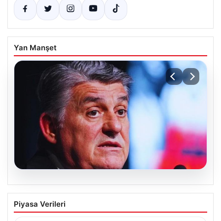
Yan Manşet
05.08.2026
Serdal Adalı’dan Mohamed Salah
Piyasa Verileri
Açıklaması! ‘Biz İstemedik, İstesek
Alırdık’