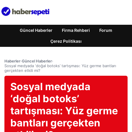
Güncel Haberler
Firma Rehberi
Forum
Çerez Politikası
Haberler
›
Güncel Haberler
›
Sosyal medyada ‘doğal botoks’ tartışması: Yüz germe bantları
gerçekten etkili mi?
Sosyal medyada
‘doğal botoks’
tartışması: Yüz germe
bantları gerçekten