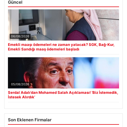
Güncel
06/08/2026
Emekli maaşı ödemeleri ne zaman yatacak? SGK, Bağ-Kur,
Emekli Sandığı maaş ödemeleri başladı
05/08/2026
Serdal Adalı’dan Mohamed Salah Açıklaması! ‘Biz İstemedik,
İstesek Alırdık’
Son Eklenen Firmalar