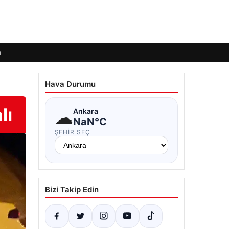
ı
Hava Durumu
lı
☁
Ankara
NaN°C
ŞEHIR SEÇ
Bizi Takip Edin