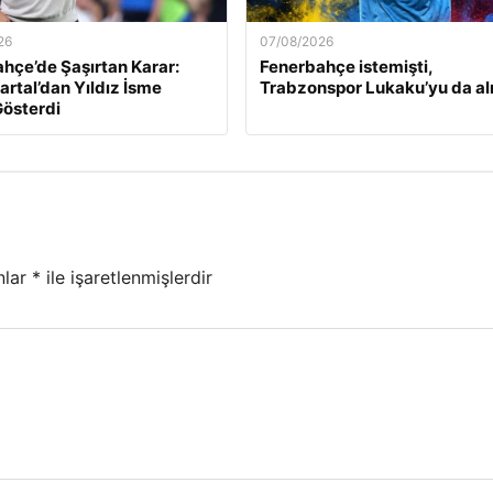
26
07/08/2026
hçe’de Şaşırtan Karar:
Fenerbahçe istemişti,
artal’dan Yıldız İsme
Trabzonspor Lukaku’yu da alı
Gösterdi
nlar
*
ile işaretlenmişlerdir