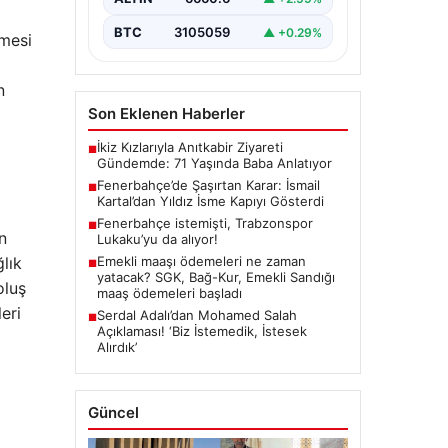
önemli bir değişiklik…
BTC
3105059
▲ +0.29%
tmesi
n
Son Eklenen Haberler
İkiz Kızlarıyla Anıtkabir Ziyareti
■
Gündemde: 71 Yaşında Baba Anlatıyor
Fenerbahçe’de Şaşırtan Karar: İsmail
■
Kartal’dan Yıldız İsme Kapıyı Gösterdi
Fenerbahçe istemişti, Trabzonspor
■
n
Lukaku’yu da alıyor!
Emekli maaşı ödemeleri ne zaman
ğlık
■
yatacak? SGK, Bağ-Kur, Emekli Sandığı
oluş
maaş ödemeleri başladı
eri
Serdal Adalı’dan Mohamed Salah
■
Açıklaması! ‘Biz İstemedik, İstesek
Alırdık’
Güncel