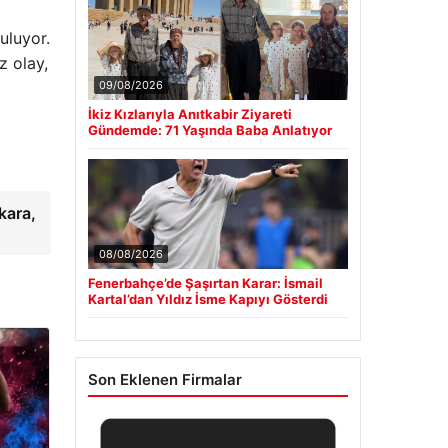
uluyor.
z olay,
09/08/2026
İkiz Kızlarıyla Anıtkabir Ziyareti
Gündemde: 71 Yaşında Baba Anlatıyor
kara,
08/08/2026
Fenerbahçe’de Şaşırtan Karar: İsmail
Kartal’dan Yıldız İsme Kapıyı Gösterdi
Son Eklenen Firmalar