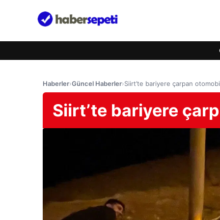
Haberler
›
Güncel Haberler
›
Siirt’te bariyere çarpan otomobil 
Siirt’te bariyere çarp