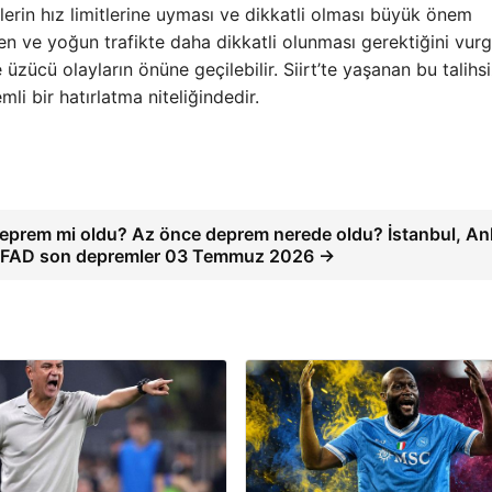
rin hız limitlerine uyması ve dikkatli olması büyük önem
ken ve yoğun trafikte daha dikkatli olunması gerektiğini vurg
üzücü olayların önüne geçilebilir. Siirt’te yaşanan bu talihsi
li bir hatırlatma niteliğindedir.
eprem mi oldu? Az önce deprem nerede oldu? İstanbul, An
il AFAD son depremler 03 Temmuz 2026 →