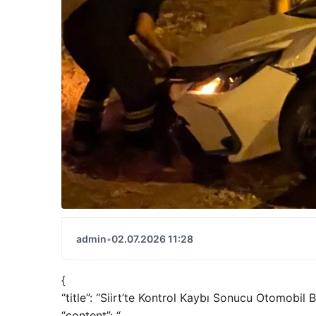
admin
•
02.07.2026 11:28
{
“title”: “Siirt’te Kontrol Kaybı Sonucu Otomobil B
“content”: “