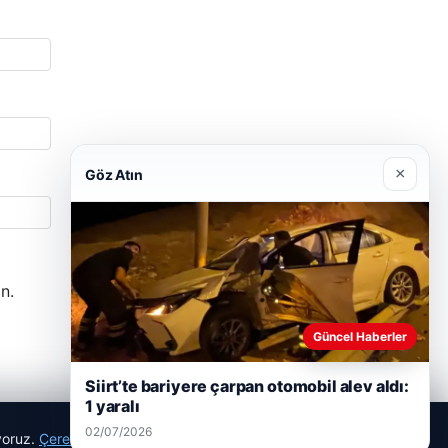
×
Göz Atın
n.
Güncel Haberler
Siirt’te bariyere çarpan otomobil alev aldı:
1 yaralı
02/07/2026
ıyoruz.
Çerez Politikamız
Reddet
Kabul Et