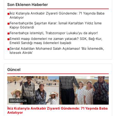
Son Eklenen Haberler
İkiz Kızlarıyla Anıtkabir Ziyareti Gündemde: 71 Yaşında Baba
■
Anlatıyor
Fenerbahçe’de Şaşırtan Karar: İsmail Kartal’dan Yıldız İsme
■
Kapıyı Gösterdi
Fenerbahçe istemişti, Trabzonspor Lukaku’yu da alıyor!
■
Emekli maaşı ödemeleri ne zaman yatacak? SGK, Bağ-Kur,
■
Emekli Sandığı maaş ödemeleri başladı
Serdal Adalı’dan Mohamed Salah Açıklaması! ‘Biz İstemedik,
■
İstesek Alırdık’
Güncel
09/08/2026
İkiz Kızlarıyla Anıtkabir Ziyareti Gündemde: 71 Yaşında Baba
Anlatıyor