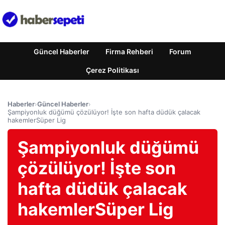
Güncel Haberler
Firma Rehberi
Forum
Çerez Politikası
Haberler
›
Güncel Haberler
›
Şampiyonluk düğümü çözülüyor! İşte son hafta düdük çalacak
hakemlerSüper Lig
Şampiyonluk düğümü
çözülüyor! İşte son
hafta düdük çalacak
hakemlerSüper Lig