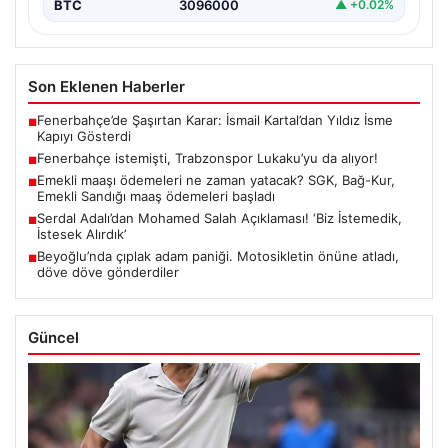
BTC
3096000
▲ +0.02%
Son Eklenen Haberler
Fenerbahçe’de Şaşırtan Karar: İsmail Kartal’dan Yıldız İsme
■
Kapıyı Gösterdi
Fenerbahçe istemişti, Trabzonspor Lukaku’yu da alıyor!
■
Emekli maaşı ödemeleri ne zaman yatacak? SGK, Bağ-Kur,
■
Emekli Sandığı maaş ödemeleri başladı
Serdal Adalı’dan Mohamed Salah Açıklaması! ‘Biz İstemedik,
■
İstesek Alırdık’
Beyoğlu’nda çıplak adam paniği. Motosikletin önüne atladı,
■
döve döve gönderdiler
Güncel