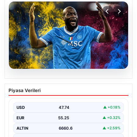
07.08.2026
Fenerbahçe istemişti, Trabzonspor
Piyasa Verileri
Lukaku’yu da alıyor!
USD
47.74
▲ +0.18%
EUR
55.25
▲ +0.32%
ALTIN
6660.6
▲ +2.59%