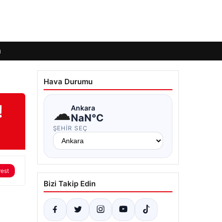
ı
Hava Durumu
!
☁
Ankara
NaN°C
ŞEHIR SEÇ
rest
Bizi Takip Edin