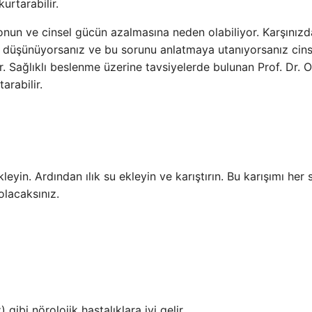
urtarabilir.
donun ve cinsel gücün azalmasına neden olabiliyor. Karşınızd
nızı düşünüyorsanız ve bu sorunu anlatmaya utanıyorsanız cins
r. Sağlıklı beslenme üzerine tavsiyelerde bulunan Prof. Dr.
arabilir.
kleyin. Ardından ılık su ekleyin ve karıştırın. Bu karışımı her
olacaksınız.
gibi nörolojik hastalıklara iyi gelir.