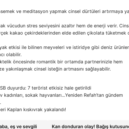
imsemek ve meditasyon yapmak cinsel dürtüleri artırmaya y
 vücudun stres seviyesini azaltır hem de enerji verir. Cinsel
rçek kakao çekirdeklerinden elde edilen çikolata tüketmek c
ak etkisi ile bilinen meyveleri ve istiridye gibi deniz ürünler
ı olabilir.
liktelik öncesinde romantik bir ortamda partnerinizle hem
e yakınlaşmak cinsel isteğin artmasını sağlayabilir.
SB duyurdu: 7 terörist etkisiz hale getirildi
Yeniden Refah’tan gündem
…
deri Kaplan kıskıvrak yakalandı!
a, eş ve sevgili
Kan donduran olay! Bağış kutusu