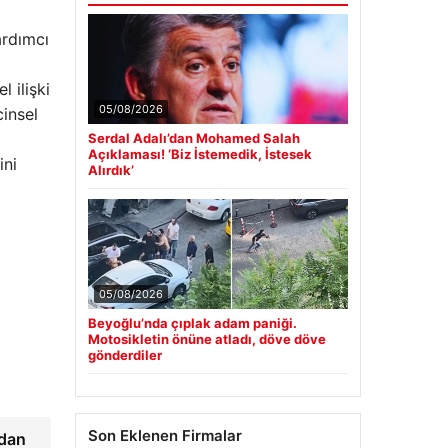
ardımcı
 ilişki
05/08/2026
insel
Serdal Adalı’dan Mohamed Salah
Açıklaması! ‘Biz İstemedik, İstesek
ini
Alırdık’
05/08/2026
Beyoğlu’nda çıplak adam paniği.
Motosikletin önüne atladı, döve döve
gönderdiler
Son Eklenen Firmalar
ndan