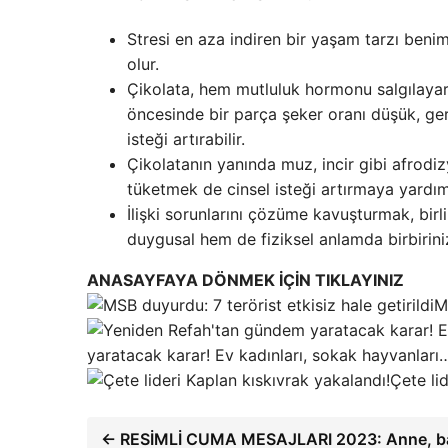
Stresi en aza indiren bir yaşam tarzı ben
olur.
Çikolata, hem mutluluk hormonu salgılayarak
öncesinde bir parça şeker oranı düşük, ge
isteği artırabilir.
Çikolatanın yanında muz, incir gibi afrodizy
tüketmek de cinsel isteği artırmaya yardımc
İlişki sorunlarını çözüme kavuşturmak, bir
duygusal hem de fiziksel anlamda birbiriniz
ANASAYFAYA DÖNMEK İÇİN TIKLAYINIZ
M
yaratacak karar! Ev kadınları, sokak hayvanları
Çete li
← RESİMLİ CUMA MESAJLARI 2023: Anne, bab