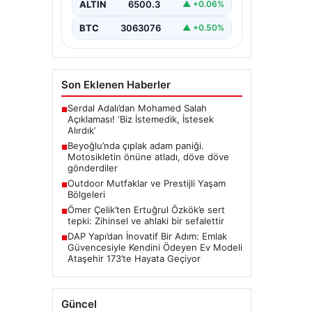
Adamın Panik Yaratan Hareketleri
ALTIN
6500.3
▲ +0.06%
ve Sonrası”, “content”: “ Beyoğlu
ilçesinde yaşanan…
BTC
3063076
▲ +0.50%
Son Eklenen Haberler
Serdal Adalı’dan Mohamed Salah
■
Açıklaması! ‘Biz İstemedik, İstesek
Alırdık’
Beyoğlu’nda çıplak adam paniği.
■
Motosikletin önüne atladı, döve döve
gönderdiler
Outdoor Mutfaklar ve Prestijli Yaşam
■
Bölgeleri
Ömer Çelik’ten Ertuğrul Özkök’e sert
■
tepki: Zihinsel ve ahlaki bir sefalettir
DAP Yapı’dan İnovatif Bir Adım: Emlak
■
Güvencesiyle Kendini Ödeyen Ev Modeli
Ataşehir 173’te Hayata Geçiyor
Güncel