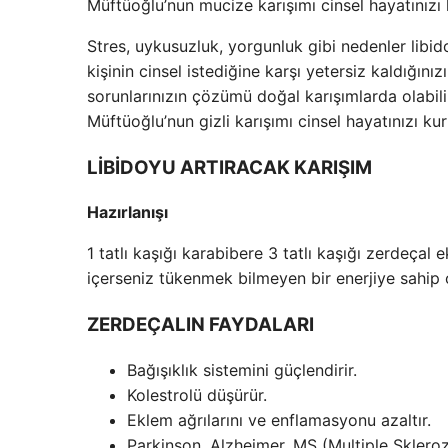
Müftüoğlu’nun mucize karışımı cinsel hayatınızı k
Stres, uykusuzluk, yorgunluk gibi nedenler libi
kişinin cinsel istediğine karşı yetersiz kaldığı
sorunlarınızın çözümü doğal karışımlarda olabili
Müftüoğlu’nun gizli karışımı cinsel hayatınızı kurt
LİBİDOYU ARTIRACAK KARIŞIM
Hazırlanışı
1 tatlı kaşığı karabibere 3 tatlı kaşığı zerdeçal e
içerseniz tükenmek bilmeyen bir enerjiye sahip 
ZERDEÇALIN FAYDALARI
Bağışıklık sistemini güçlendirir.
Kolestrolü düşürür.
Eklem ağrılarını ve enflamasyonu azaltır.
Parkinson, Alzheimer, MS (Multiple Skleroz) 