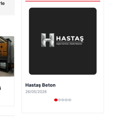
rle
Prenses Night Club
i
29/04/2026