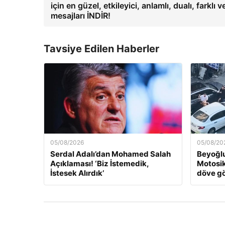
için en güzel, etkileyici, anlamlı, dualı, farklı 
mesajları İNDİR!
Tavsiye Edilen Haberler
05/08/2026
05/08/20
Serdal Adalı’dan Mohamed Salah
Beyoğlu
Açıklaması! ‘Biz İstemedik,
Motosik
İstesek Alırdık’
döve gö