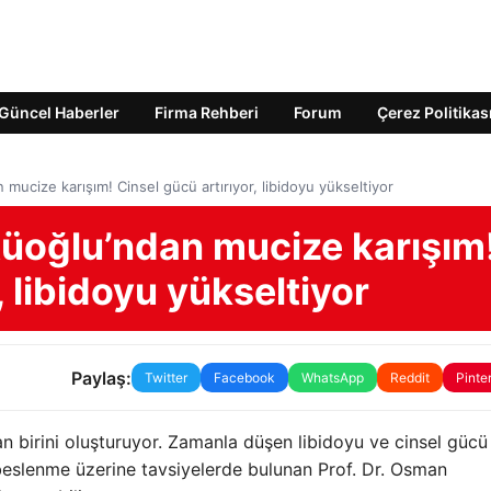
Güncel Haberler
Firma Rehberi
Forum
Çerez Politikas
mucize karışım! Cinsel gücü artırıyor, libidoyu yükseltiyor
tüoğlu’ndan mucize karışım
, libidoyu yükseltiyor
Paylaş:
Twitter
Facebook
WhatsApp
Reddit
Pinte
dan birini oluşturuyor. Zamanla düşen libidoyu ve cinsel gücü
ı beslenme üzerine tavsiyelerde bulunan Prof. Dr. Osman