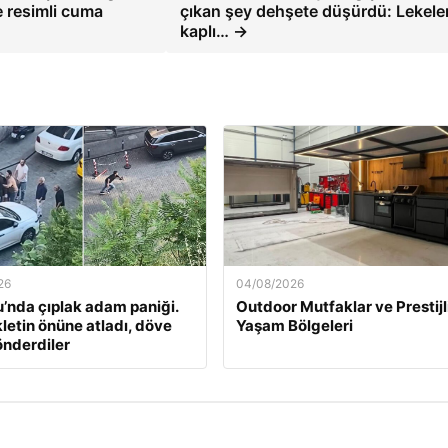
ve resimli cuma
çıkan şey dehşete düşürdü: Lekele
kaplı… →
26
04/08/2026
’nda çıplak adam paniği.
Outdoor Mutfaklar ve Prestijl
letin önüne atladı, döve
Yaşam Bölgeleri
nderdiler