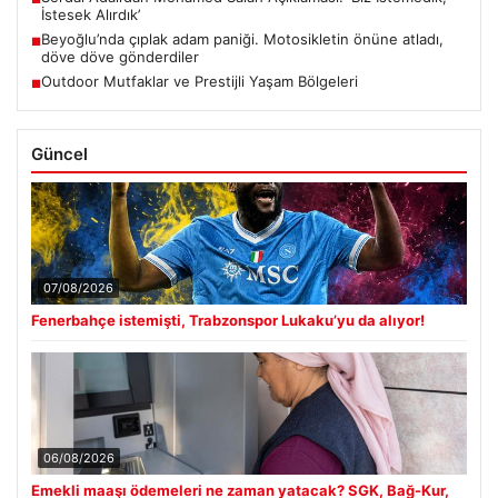
İstesek Alırdık’
Beyoğlu’nda çıplak adam paniği. Motosikletin önüne atladı,
■
döve döve gönderdiler
Outdoor Mutfaklar ve Prestijli Yaşam Bölgeleri
■
Güncel
07/08/2026
Fenerbahçe istemişti, Trabzonspor Lukaku’yu da alıyor!
06/08/2026
Emekli maaşı ödemeleri ne zaman yatacak? SGK, Bağ-Kur,