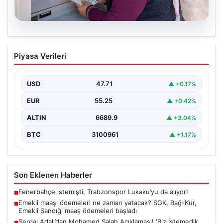
06.08.2026
Emekli maaşı ödemeleri ne zaman
Piyasa Verileri
yatacak? SGK, Bağ-Kur, Emekli Sandığı
maaş ödemeleri başladı
USD
47.71
▲ +0.17%
EUR
55.25
▲ +0.42%
ALTIN
6689.9
▲ +3.04%
BTC
3100961
▲ +1.17%
Son Eklenen Haberler
Fenerbahçe istemişti, Trabzonspor Lukaku’yu da alıyor!
■
Emekli maaşı ödemeleri ne zaman yatacak? SGK, Bağ-Kur,
■
Emekli Sandığı maaş ödemeleri başladı
Serdal Adalı’dan Mohamed Salah Açıklaması! ‘Biz İstemedik,
■