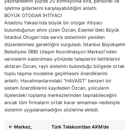
yazıhanelerin yüzde 20 komisyonla kira, personel ve
işletme giderlerini karşılayabildiğini anlattı.
BÜYÜK OTOGAR İHTİYACI
Anadolu Yakası’nda büyük bir otogar ihtiyacı
bulunduğunun altını çizen Özcan, Esenler'deki Büyük
İstanbul Otogarı'nda servis sisteminin yeniden
düzenlenmesi gerektiğini vurguladı. İstanbul Büyükşehir
Belediyesi (İBB) Ulaşım Koordinasyon Merkezi'nden
servislerin kaldırılması yönünde taleplerini ilettiklerini
aktaran Özcan, raylı sistemin bulunduğu bölgede ortak
toplu taşıma modeline geçilmesini önerdiklerini
anlattı. Havalimanlarındaki "HAVAİST" benzeri bir
sistem önerdiklerini kaydeden Özcan, yolcuların
ilçelerdeki toplama merkezlerinden taşınabileceğini
ancak tüm firmaların ortak karar almaması nedeniyle
sistemin uygulanamadığını sözlerine ekledi.
← Merkez,
Türk Telekom’dan AKM’de