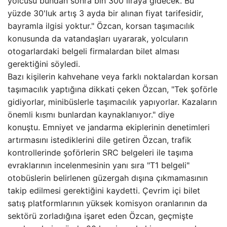
yolcusu bundan sonra bin 300 liraya gidecek. Bu
yüzde 30'luk artış 3 ayda bir alınan fiyat tarifesidir,
bayramla ilgisi yoktur." Özcan, korsan taşımacılık
konusunda da vatandaşları uyararak, yolcuların
otogarlardaki belgeli firmalardan bilet alması
gerektiğini söyledi.
Bazı kişilerin kahvehane veya farklı noktalardan korsan
taşımacılık yaptığına dikkati çeken Özcan, "Tek şoförle
gidiyorlar, minibüslerle taşımacılık yapıyorlar. Kazaların
önemli kısmı bunlardan kaynaklanıyor." diye
konuştu. Emniyet ve jandarma ekiplerinin denetimleri
artırmasını istediklerini dile getiren Özcan, trafik
kontrollerinde şoförlerin SRC belgeleri ile taşıma
evraklarının incelenmesinin yanı sıra "T1 belgeli"
otobüslerin belirlenen güzergah dışına çıkmamasının
takip edilmesi gerektiğini kaydetti. Çevrim içi bilet
satış platformlarının yüksek komisyon oranlarının da
sektörü zorladığına işaret eden Özcan, geçmişte