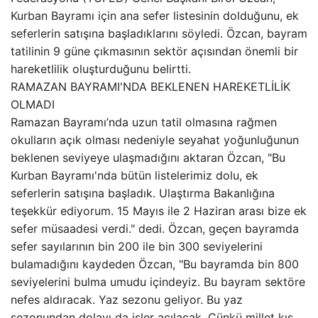
Kurban Bayramı için ana sefer listesinin dolduğunu, ek
seferlerin satışına başladıklarını söyledi. Özcan, bayram
tatilinin 9 güne çıkmasının sektör açısından önemli bir
hareketlilik oluşturduğunu belirtti.
RAMAZAN BAYRAMI'NDA BEKLENEN HAREKETLİLİK
OLMADI
Ramazan Bayramı’nda uzun tatil olmasına rağmen
okulların açık olması nedeniyle seyahat yoğunluğunun
beklenen seviyeye ulaşmadığını aktaran Özcan, "Bu
Kurban Bayramı'nda bütün listelerimiz dolu, ek
seferlerin satışına başladık. Ulaştırma Bakanlığına
teşekkür ediyorum. 15 Mayıs ile 2 Haziran arası bize ek
sefer müsaadesi verdi." dedi. Özcan, geçen bayramda
sefer sayılarının bin 200 ile bin 300 seviyelerini
bulamadığını kaydeden Özcan, "Bu bayramda bin 800
seviyelerini bulma umudu içindeyiz. Bu bayram sektöre
nefes aldıracak. Yaz sezonu geliyor. Bu yaz
sezonundan dolayı da işler açılacak. Çünkü millet kış