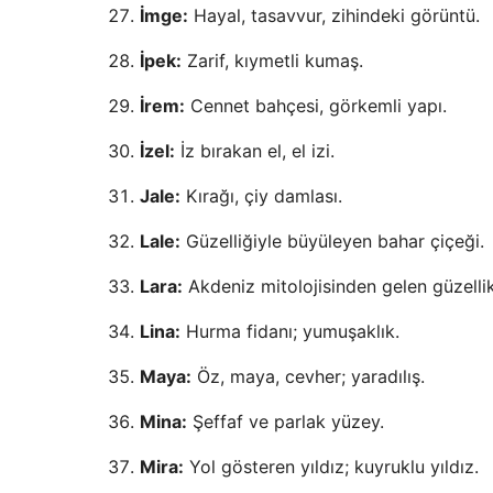
İmge:
Hayal, tasavvur, zihindeki görüntü.
İpek:
Zarif, kıymetli kumaş.
İrem:
Cennet bahçesi, görkemli yapı.
İzel:
İz bırakan el, el izi.
Jale:
Kırağı, çiy damlası.
Lale:
Güzelliğiyle büyüleyen bahar çiçeği.
Lara:
Akdeniz mitolojisinden gelen güzellik
Lina:
Hurma fidanı; yumuşaklık.
Maya:
Öz, maya, cevher; yaradılış.
Mina:
Şeffaf ve parlak yüzey.
Mira:
Yol gösteren yıldız; kuyruklu yıldız.