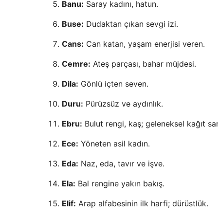
Banu:
Saray kadını, hatun.
Buse:
Dudaktan çıkan sevgi izi.
Cans:
Can katan, yaşam enerjisi veren.
Cemre:
Ateş parçası, bahar müjdesi.
Dila:
Gönlü içten seven.
Duru:
Pürüzsüz ve aydınlık.
Ebru:
Bulut rengi, kaş; geleneksel kağıt san
Ece:
Yöneten asil kadın.
Eda:
Naz, eda, tavır ve işve.
Ela:
Bal rengine yakın bakış.
Elif:
Arap alfabesinin ilk harfi; dürüstlük.