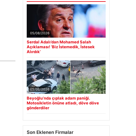
05/08/2026
Serdal Adalı’dan Mohamed Salah
Açıklaması! ‘Biz İstemedik, İstesek
Alırdık’
05/08/2026
Beyoğlu’nda çıplak adam paniği.
Motosikletin önüne atladı, döve döve
gönderdiler
Son Eklenen Firmalar