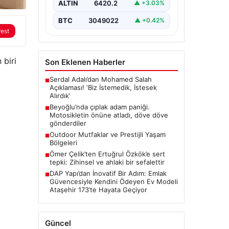
Adamın Panik Yaratan Hareketleri
ALTIN
6420.2
▲ +3.03%
ve Sonrası”, “content”: “ Beyoğlu
ilçesinde yaşanan…
BTC
3049022
▲ +0.42%
rest
 biri
Son Eklenen Haberler
Serdal Adalı’dan Mohamed Salah
■
Açıklaması! ‘Biz İstemedik, İstesek
Alırdık’
Beyoğlu’nda çıplak adam paniği.
■
Motosikletin önüne atladı, döve döve
gönderdiler
Outdoor Mutfaklar ve Prestijli Yaşam
■
Bölgeleri
Ömer Çelik’ten Ertuğrul Özkök’e sert
■
tepki: Zihinsel ve ahlaki bir sefalettir
DAP Yapı’dan İnovatif Bir Adım: Emlak
■
Güvencesiyle Kendini Ödeyen Ev Modeli
Ataşehir 173’te Hayata Geçiyor
Güncel