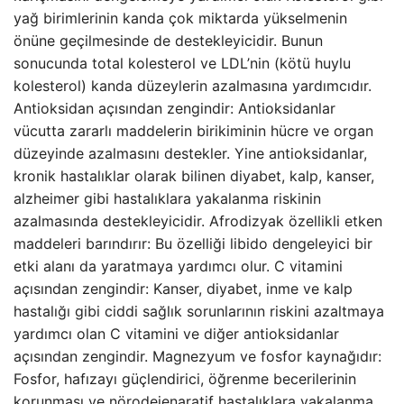
yağ birimlerinin kanda çok miktarda yükselmenin
önüne geçilmesinde de destekleyicidir. Bunun
sonucunda total kolesterol ve LDL’nin (kötü huylu
kolesterol) kanda düzeylerin azalmasına yardımcıdır.
Antioksidan açısından zengindir: Antioksidanlar
vücutta zararlı maddelerin birikiminin hücre ve organ
düzeyinde azalmasını destekler. Yine antioksidanlar,
kronik hastalıklar olarak bilinen diyabet, kalp, kanser,
alzheimer gibi hastalıklara yakalanma riskinin
azalmasında destekleyicidir. Afrodizyak özellikli etken
maddeleri barındırır: Bu özelliği libido dengeleyici bir
etki alanı da yaratmaya yardımcı olur. C vitamini
açısından zengindir: Kanser, diyabet, inme ve kalp
hastalığı gibi ciddi sağlık sorunlarının riskini azaltmaya
yardımcı olan C vitamini ve diğer antioksidanlar
açısından zengindir. Magnezyum ve fosfor kaynağıdır:
Fosfor, hafızayı güçlendirici, öğrenme becerilerinin
korunması ve nörodejenaratif hastalıklara yakalanma