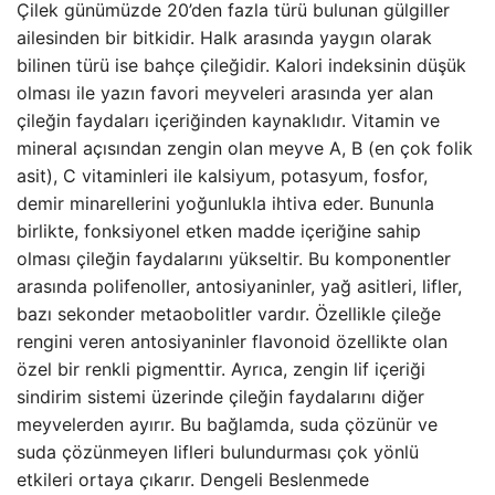
Çilek günümüzde 20’den fazla türü bulunan gülgiller
ailesinden bir bitkidir. Halk arasında yaygın olarak
bilinen türü ise bahçe çileğidir. Kalori indeksinin düşük
olması ile yazın favori meyveleri arasında yer alan
çileğin faydaları içeriğinden kaynaklıdır. Vitamin ve
mineral açısından zengin olan meyve A, B (en çok folik
asit), C vitaminleri ile kalsiyum, potasyum, fosfor,
demir minarellerini yoğunlukla ihtiva eder. Bununla
birlikte, fonksiyonel etken madde içeriğine sahip
olması çileğin faydalarını yükseltir. Bu komponentler
arasında polifenoller, antosiyaninler, yağ asitleri, lifler,
bazı sekonder metaobolitler vardır. Özellikle çileğe
rengini veren antosiyaninler flavonoid özellikte olan
özel bir renkli pigmenttir. Ayrıca, zengin lif içeriği
sindirim sistemi üzerinde çileğin faydalarını diğer
meyvelerden ayırır. Bu bağlamda, suda çözünür ve
suda çözünmeyen lifleri bulundurması çok yönlü
etkileri ortaya çıkarır. Dengeli Beslenmede