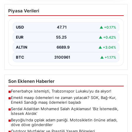
Emekli maaşı ödemeleri ne zaman
Piyasa Verileri
yatacak? SGK, Bağ-Kur, Emekli Sandığı
maaş ödemeleri başladı
USD
47.71
▲ +0.17%
EUR
55.25
▲ +0.42%
ALTIN
6689.9
▲ +3.04%
BTC
3100961
▲ +1.17%
Son Eklenen Haberler
Fenerbahçe istemişti, Trabzonspor Lukaku’yu da alıyor!
■
Emekli maaşı ödemeleri ne zaman yatacak? SGK, Bağ-Kur,
■
Emekli Sandığı maaş ödemeleri başladı
Serdal Adalı’dan Mohamed Salah Açıklaması! ‘Biz İstemedik,
■
İstesek Alırdık’
Beyoğlu’nda çıplak adam paniği. Motosikletin önüne atladı,
■
döve döve gönderdiler
Outdoor Mutfaklar ve Prestijli Yaşam Bölgeleri
■