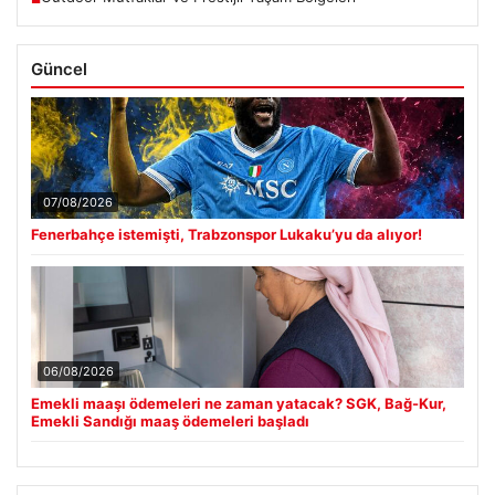
Güncel
07/08/2026
Fenerbahçe istemişti, Trabzonspor Lukaku’yu da alıyor!
06/08/2026
Emekli maaşı ödemeleri ne zaman yatacak? SGK, Bağ-Kur,
Emekli Sandığı maaş ödemeleri başladı