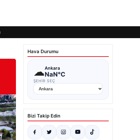
ı
Hava Durumu
☁
Ankara
NaN°C
ŞEHIR SEÇ
Bizi Takip Edin