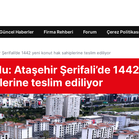
Güncel Haberler
Firma Rehberi
Forum
Çerez Politikas
erifali’de 1442 yeni konut hak sahiplerine teslim ediliyor
: Ataşehir Şerifali’de 1442
erine teslim ediliyor