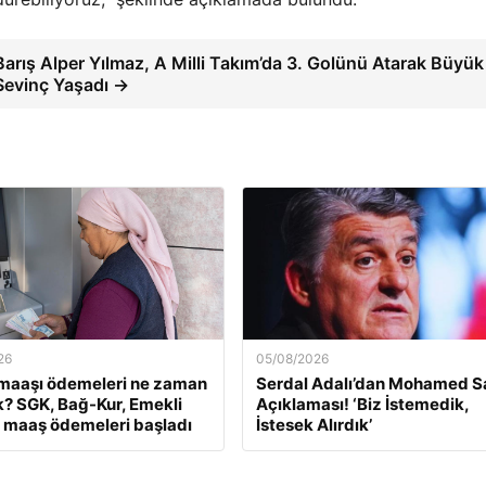
Barış Alper Yılmaz, A Milli Takım’da 3. Golünü Atarak Büyük
Sevinç Yaşadı →
26
05/08/2026
maaşı ödemeleri ne zaman
Serdal Adalı’dan Mohamed S
? SGK, Bağ-Kur, Emekli
Açıklaması! ‘Biz İstemedik,
 maaş ödemeleri başladı
İstesek Alırdık’