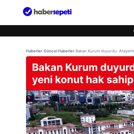
Haberler
›
Güncel Haberler
›
Bakan Kurum duyurdu: Ataşehir Ş
Bakan Kurum duyurdu
yeni konut hak sahipl