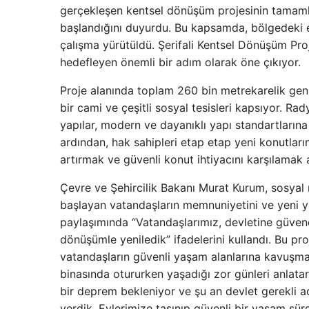
gerçekleşen kentsel dönüşüm projesinin tamamla
başlandığını duyurdu. Bu kapsamda, bölgedeki e
çalışma yürütüldü. Şerifali Kentsel Dönüşüm Proj
hedefleyen önemli bir adım olarak öne çıkıyor.
Proje alanında toplam 260 bin metrekarelik geniş 
bir cami ve çeşitli sosyal tesisleri kapsıyor. Ra
yapılar, modern ve dayanıklı yapı standartların
ardından, hak sahipleri etap etap yeni konutlar
artırmak ve güvenli konut ihtiyacını karşılamak
Çevre ve Şehircilik Bakanı Murat Kurum, sosyal
başlayan vatandaşların memnuniyetini ve yeni y
paylaşımında “Vatandaşlarımız, devletine güvend
dönüşümle yeniledik” ifadelerini kullandı. Bu pr
vatandaşların güvenli yaşam alanlarına kavuşmas
binasında otururken yaşadığı zor günleri anlatar
bir deprem bekleniyor ve şu an devlet gerekli ad
verdik. Evlerimize taşınıp güvenli bir yaşam sür