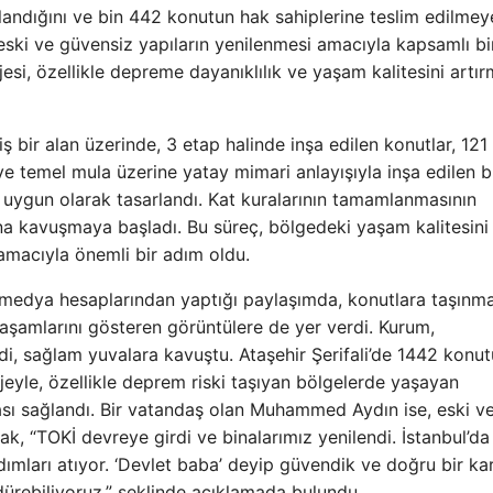
ndığını ve bin 442 konutun hak sahiplerine teslim edilmey
ski ve güvensiz yapıların yenilenmesi amacıyla kapsamlı bi
esi, özellikle depreme dayanıklılık ve yaşam kalitesini artır
bir alan üzerinde, 3 etap halinde inşa edilen konutlar, 121 i
dye temel mula üzerine yatay mimari anlayışıyla inşa edilen 
a uygun olarak tasarlandı. Kat kuralarının tamamlanmasının
ına kavuşmaya başladı. Bu süreç, bölgedeki yaşam kalitesini
 amacıyla önemli bir adım oldu.
 medya hesaplarından yaptığı paylaşımda, konutlara taşınm
aşamlarını gösteren görüntülere de yer verdi. Kurum,
i, sağlam yuvalara kavuştu. Ataşehir Şerifali’de 1442 konut
ojeyle, özellikle deprem riski taşıyan bölgelerde yaşayan
ı sağlandı. Bir vatandaş olan Muhammed Aydın ise, eski ve 
ak, “TOKİ devreye girdi ve binalarımız yenilendi. İstanbul’d
ımları atıyor. ‘Devlet baba’ deyip güvendik ve doğru bir ka
dürebiliyoruz,” şeklinde açıklamada bulundu.