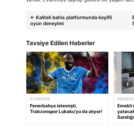
← Kaliteli bahis platformunda keyifli
oyun deneyimi
Tavsiye Edilen Haberler
07/08/2026
06/08/20
Fenerbahçe istemişti,
Emekli 
Trabzonspor Lukaku’yu da alıyor!
yatacak
Sandığı