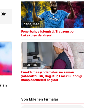
 Bir
07/08/2026
Fenerbahçe istemişti, Trabzonspor
Lukaku’yu da alıyor!
06/08/2026
Emekli maaşı ödemeleri ne zaman
yatacak? SGK, Bağ-Kur, Emekli Sandığı
maaş ödemeleri başladı
alah
Son Eklenen Firmalar