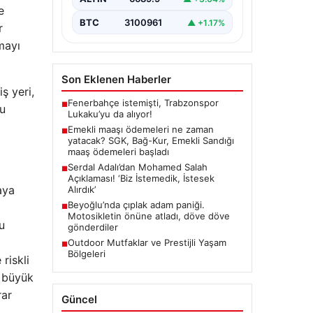
e
BTC
3100961
▲ +1.17%
r
mayı
Son Eklenen Haberler
ş yeri,
Fenerbahçe istemişti, Trabzonspor
■
bu
Lukaku’yu da alıyor!
Emekli maaşı ödemeleri ne zaman
■
yatacak? SGK, Bağ-Kur, Emekli Sandığı
maaş ödemeleri başladı
Serdal Adalı’dan Mohamed Salah
■
Açıklaması! ‘Biz İstemedik, İstesek
aya
Alırdık’
Beyoğlu’nda çıplak adam paniği.
■
Motosikletin önüne atladı, döve döve
u
gönderdiler
Outdoor Mutfaklar ve Prestijli Yaşam
■
Bölgeleri
riskli
a büyük
rar
Güncel