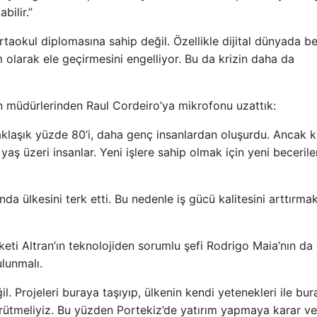
bilir.”
rtaokul diplomasına sahip değil. Özellikle dijital dünyada be
am olarak ele geçirmesini engelliyor. Bu da krizin daha da
un müdürlerinden Raul Cordeiro’ya mikrofonu uzattık:
klaşık yüzde 80’i, daha genç insanlardan oluşurdu. Ancak k
aş üzeri insanlar. Yeni işlere sahip olmak için yeni becerile
sında ülkesini terk etti. Bu nedenle iş gücü kalitesini arttırma
keti Altran’ın teknolojiden sorumlu şefi Rodrigo Maia’nın da 
ulunmalı.
l. Projeleri buraya taşıyıp, ülkenin kendi yetenekleri ile bu
yürütmeliyiz. Bu yüzden Portekiz’de yatırım yapmaya karar ve