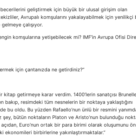
ecerilerini geliştirmek için büyük bir ulusal girişim olan
izliler, Avrupalı ​​komşularını yakalayabilmek için yenilikçi 
e gelmeye çalışıyor.
zengin komşularına yetişebilecek mi? IMF’in Avrupa Ofisi Dir
stermek için çantanızda ne getirdiniz?”
kitap getirmeye karar verdim. 1400’lerin sanatçısı Brunelle
ten bakıp, resimdeki tüm nesnelerin bir noktaya yaklaştığını
e bu oldu. Bu yüzden Rafaello’nun ünlü bir resmini yanımd
z şey, bütün noktaların Platon ve Aristo’nun bulunduğu nok
açıdan, Euro’nun ortak bir para birimi olarak oluşumunu ö
 ekonomileri birbirlerine yakınlaştırmaktalar.”