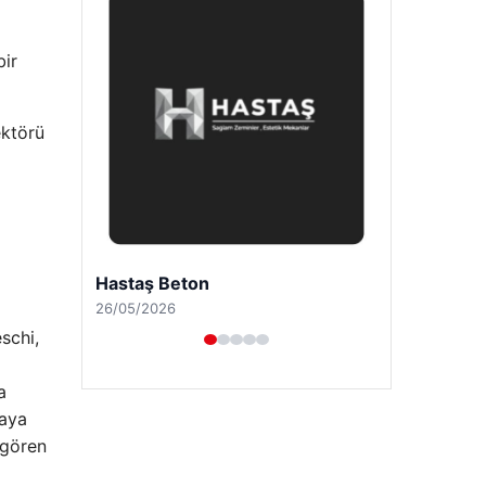
bir
ektörü
Prenses Night Club
29/04/2026
schi,
a
taya
ngören