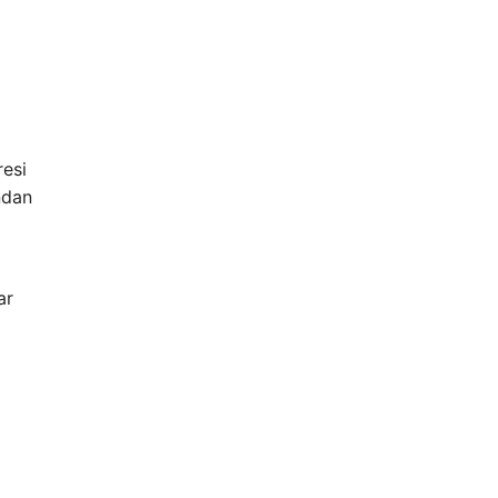
resi
ndan
ar