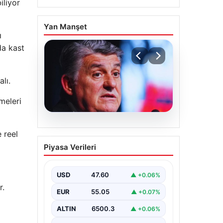
iliyor
Yan Manşet
ı
da kast
lı.
meleri
05.08.2026
 reel
Serdal Adalı’dan
Piyasa Verileri
Mohamed Salah
Açıklaması! ‘Biz
İstemedik, İstesek
USD
47.60
▲ +0.06%
Alırdık’
r.
EUR
55.05
▲ +0.07%
Beşiktaş Başkanı Serdal Adalı,
futbol dünyasında sıkça gündeme
ALTIN
6500.3
▲ +0.06%
gelen Mohamed Salah transferiyle