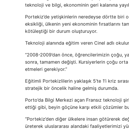
teknoloji ve bilgi, ekonominin geri kalanına yayıla
Portekiz’de yetişkinlerin neredeyse dörtte biri o
eksikliği, ülkenin yeni ekonominin fırsatlarını t
kötüleştiği bir durum oluşturuyor.
Teknoloji alanında eğitim veren Cinel adlı okul
“2008-2009’dan önce, öğrencilerimizin çoğu, ya
sonra, tamamen değişti. Kursiyerlerin çoğu orta y
etmeleri gerekiyor.”
Eğitimli Portekizlilerin yaklaşık 5’te 1’i kriz sıra
stratejik bir öncelik haline gelmiş durumda.
Porto’da Bilgi Merkezi açan Fransız teknoloji şir
ettiği gibi, beyin göçüne karşı etkili çözümler b
“Portekiz’den diğer ülkelere insan götürerek deği
üreterek uluslararası alandaki faaliyetlerimizi 