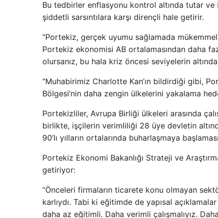
Bu tedbirler enflasyonu kontrol altında tutar ve
şiddetli sarsıntılara karşı dirençli hale getirir.
“Portekiz, gerçek uyumu sağlamada mükemmel bir
Portekiz ekonomisi AB ortalamasından daha faz
olursanız, bu hala kriz öncesi seviyelerin altında
“Muhabirimiz Charlotte Kan’ın bildirdiği gibi, Po
Bölgesi’nin daha zengin ülkelerini yakalama hed
Portekizliler, Avrupa Birliği ülkeleri arasında ça
birlikte, işçilerin verimliliği 28 üye devletin al
90’lı yılların ortalarında buharlaşmaya başlaması
Portekiz Ekonomi Bakanlığı Strateji ve Araştırm
getiriyor:
“Önceleri firmaların ticarete konu olmayan sektö
karlıydı. Tabi ki eğitimde de yapısal açıklamala
daha az eğitimli. Daha verimli çalışmalıyız. Dah