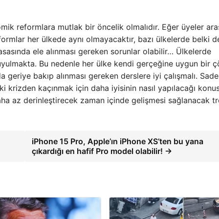
mik reformlara mutlak bir öncelik olmalıdır. Eğer üyeler ar
eformlar her ülkede aynı olmayacaktır, bazı ülkelerde belki d
yasasında ele alınması gereken sorunlar olabilir… Ülkelerde
duyulmakta. Bu nedenle her ülke kendi gerçeğine uygun bir
da geriye bakıp alınması gereken derslere iyi çalışmalı. Sad
aki krizden kaçınmak için daha iyisinin nasıl yapılacağı kon
daha az derinleştirecek zaman içinde gelişmesi sağlanacak t
iPhone 15 Pro, Apple’ın iPhone XS’ten bu yana
çıkardığı en hafif Pro model olabilir! →