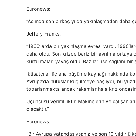
Euronews:
“Aslında son birkaç yılda yakınlaşmadan daha ç
Jeffery Franks:
“1960’larda bir yakınlaşma evresi vardı. 1990’l
daha oldu. Son krizde bariz bir ayrılma ortaya çı
kurtulmaları yavaş oldu. Bazıları ise sağlam bir 
İktisatçılar üç ana büyüme kaynağı hakkında ko
Avrupa’da nüfuslar küçülmeye başlıyor, bu yüzden 
toparlanmakta ancak rakamlar hala kriz öncesini
Üçüncüsü verimliliktir. Makinelerin ve çalışanl
olacaktır.”
Euronews:
“Bir Avrupa vatandaşıysanız ve son 10 yıldır ül