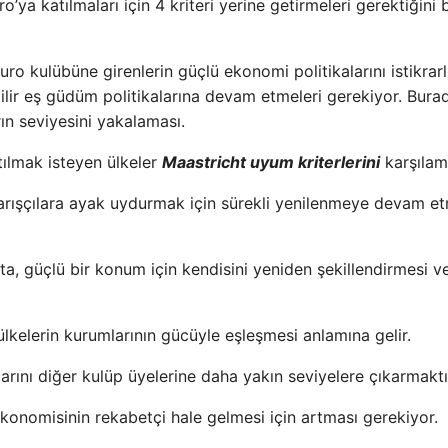
o’ya katılmaları için 4 kriteri yerine getirmeleri gerektiğini b
uro kulübüne girenlerin güçlü ekonomi politikalarını istikrarl
bilir eş güdüm politikalarına devam etmeleri gerekiyor. Bura
rın seviyesini yakalaması.
tılmak isteyen ülkeler
Maastricht uyum kriterlerini
karşılama
arışçılara ayak uydurmak için sürekli yenilenmeye devam et
şta, güçlü bir konum için kendisini yeniden şekillendirmesi ve
lkelerin kurumlarının gücüyle eşleşmesi anlamına gelir.
ını diğer kulüp üyelerine daha yakın seviyelere çıkarmaktı
ekonomisinin rekabetçi hale gelmesi için artması gerekiyor.