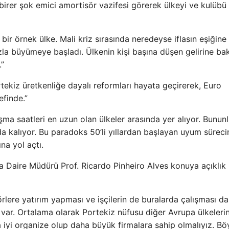
 birer şok emici amortisör vazifesi görerek ülkeyi ve kulübü
 örnek ülke. Mali kriz sırasında neredeyse iflasın eşiğine
la büyümeye başladı. Ülkenin kişi başına düşen gelirine ba
.”
rtekiz üretkenliğe dayalı reformları hayata geçirerek, Euro
efinde.”
lışma saatleri en uzun olan ülkeler arasında yer alıyor. Bunun
tında kalıyor. Bu paradoks 50’li yıllardan başlayan uyum süreci
na yol açtı.
a Daire Müdürü Prof. Ricardo Pinheiro Alves konuya açıklık
rlere yatırım yapması ve işçilerin de buralarda çalışması d
r var. Ortalama olarak Portekiz nüfusu diğer Avrupa ülkeler
a iyi organize olup daha büyük firmalara sahip olmalıyız. Bö