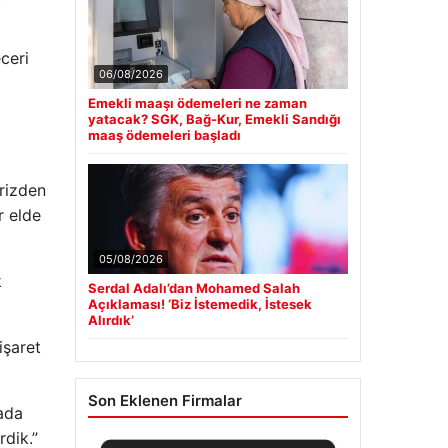
ceri
06/08/2026
Emekli maaşı ödemeleri ne zaman
yatacak? SGK, Bağ-Kur, Emekli Sandığı
maaş ödemeleri başladı
rizden
r elde
05/08/2026
k
Serdal Adalı’dan Mohamed Salah
Açıklaması! ‘Biz İstemedik, İstesek
Alırdık’
işaret
Son Eklenen Firmalar
rada
rdik.”