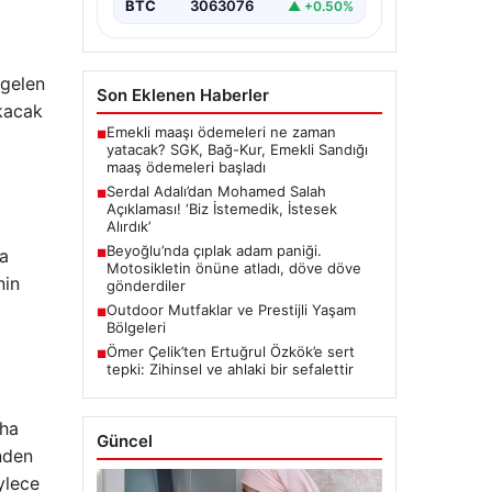
ilgili önemli…
BTC
3063076
▲ +0.50%
 gelen
Son Eklenen Haberler
kacak
Emekli maaşı ödemeleri ne zaman
■
yatacak? SGK, Bağ-Kur, Emekli Sandığı
maaş ödemeleri başladı
Serdal Adalı’dan Mohamed Salah
■
Açıklaması! ‘Biz İstemedik, İstesek
Alırdık’
Beyoğlu’nda çıplak adam paniği.
la
■
Motosikletin önüne atladı, döve döve
nin
gönderdiler
Outdoor Mutfaklar ve Prestijli Yaşam
■
Bölgeleri
Ömer Çelik’ten Ertuğrul Özkök’e sert
■
tepki: Zihinsel ve ahlaki bir sefalettir
aha
Güncel
inden
ylece