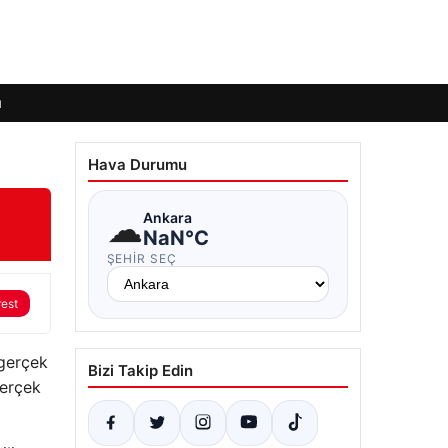
ı
Hava Durumu
☁
Ankara
NaN°C
ŞEHIR SEÇ
rest
 gerçek
Bizi Takip Edin
gerçek