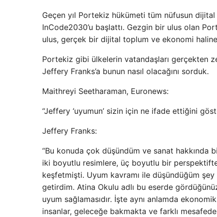
Geçen yıl Portekiz hükümeti tüm nüfusun dijital b
InCode2030’u başlattı. Gezgin bir ulus olan Portek
ulus, gerçek bir dijital toplum ve ekonomi halin
Portekiz gibi ülkelerin vatandaşları gerçekten 
Jeffery Franks’a bunun nasıl olacağını sorduk.
Maithreyi Seetharaman, Euronews:
“Jeffery ‘uyumun’ sizin için ne ifade ettiğini gö
Jeffery Franks:
“Bu konuda çok düşündüm ve sanat hakkında bir 
iki boyutlu resimlere, üç boyutlu bir perspektif
keşfetmişti. Uyum kavramı ile düşündüğüm şey d
getirdim. Atina Okulu adlı bu eserde gördüğünü
uyum sağlamasıdır. İşte aynı anlamda ekonomik 
insanlar, geleceğe bakmakta ve farklı mesafedeki