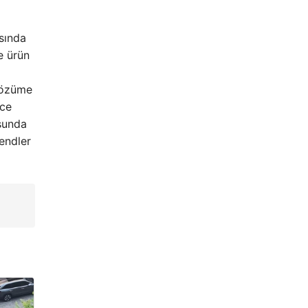
asında
e ürün
 çözüme
ece
usunda
rendler