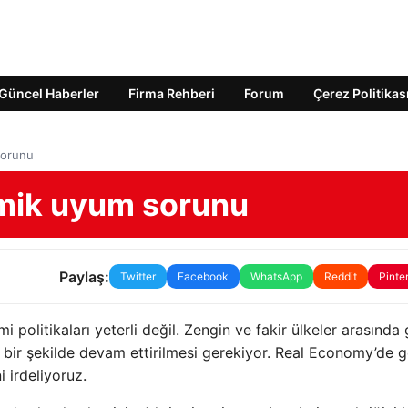
Güncel Haberler
Firma Rehberi
Forum
Çerez Politikas
sorunu
omik uyum sorunu
Paylaş:
Twitter
Facebook
WhatsApp
Reddit
Pinte
olitikaları yeterli değil. Zengin ve fakir ülkeler arasında
inli bir şekilde devam ettirilmesi gerekiyor. Real Economy’de 
i irdeliyoruz.